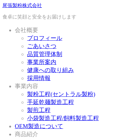
Skip
尾張製粉株式会社
to
content
食卓に笑顔と安全をお届けします
会社概要
プロフィール
ごあいさつ
品質管理体制
事業所案内
健康への取り組み
採用情報
事業内容
製粉工程(セントラル製粉)
手延乾麺製造工程
製煎工程
小袋製造工程/飼料製造工程
OEM製造について
商品紹介