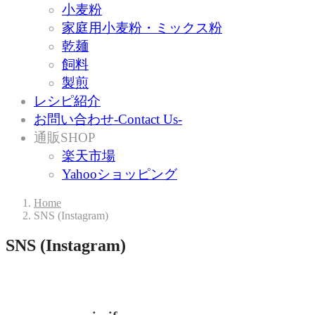
小麦粉
家庭用小麦粉・ミックス粉
乾麺
飼料
製煎
レシピ紹介
お問い合わせ-Contact Us-
通販SHOP
楽天市場
Yahooショッピング
Home
SNS (Instagram)
SNS (Instagram)